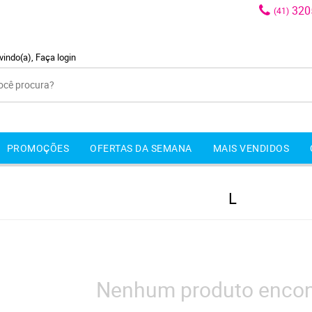
320
(41)
vindo(a),
Faça login
PROMOÇÕES
OFERTAS DA SEMANA
MAIS VENDIDOS
L
Nenhum produto encon