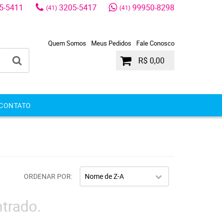
5-5411
3205-5417
99950-8298
(41)
(41)
Quem Somos
Meus Pedidos
Fale Conosco
R$ 0,00
CONTATO
ORDENAR POR
Nome de Z-A
trado.