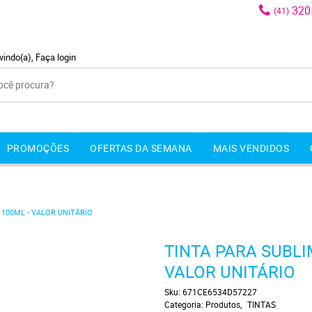
320
(41)
vindo(a),
Faça login
PROMOÇÕES
OFERTAS DA SEMANA
MAIS VENDIDOS
100ML - VALOR UNITÁRIO
TINTA PARA SUBLI
VALOR UNITÁRIO
Sku:
671CE6534D57227
Categoria:
Produtos
TINTAS