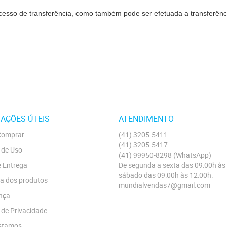
rocesso de transferência, como também pode ser efetuada a transferên
AÇÕES ÚTEIS
ATENDIMENTO
omprar
(41)
3205-5411
(41)
3205-5417
 de Uso
(41)
99950-8298
(WhatsApp)
e Entrega
De segunda a sexta das 09:00h às
sábado das 09:00h às 12:00h.
a dos produtos
mundialvendas7@gmail.com
nça
a de Privacidade
stamos