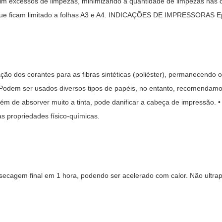
sim excessos de limpezas, minimizando a quantidade de limpezas nas
 que ficam limitado a folhas A3 e A4. INDICAÇÕES DE IMPRESSORAS E
ão dos corantes para as fibras sintéticas (poliéster), permanecendo o 
Podem ser usados diversos tipos de papéis, no entanto, recomendamos
ém de absorver muito a tinta, pode danificar a cabeça de impressão. • D
s propriedades físico-químicas.
 secagem final em 1 hora, podendo ser acelerado com calor. Não ultra