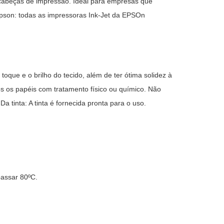
 cabeças de impressão. Ideal para empresas que
pson: todas as impressoras Ink-Jet da EPSOn
toque e o brilho do tecido, além de ter ótima solidez à
 os papéis com tratamento físico ou químico. Não
a tinta: A tinta é fornecida pronta para o uso.
passar 80ºC.