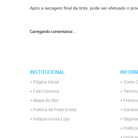
Após a secagem final da tinta, pode ser efetuado o p
Carregando comentários ...
INSTITUCIONAL
INFORM
Página Inicial
Como C
Fale Conosco
Termos
Mapa do Site
Fretes 
Politica de Frete Grátis
Garanti
Indique nossa Loja
Segura
Polític
Onde e