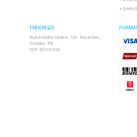
Quem 
ENDEREÇO
FORMA
Rua Estados Unidos, 726
-
Bacacheri,
Curitiba
-
PR
CEP: 82510-050