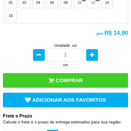
01
02
04
06
08
10
12
14
x
x
16
R$ 14,90
por
Unidade: un
un
COMPRAR
ADICIONAR AOS FAVORITOS
Frete e Prazo
Calcule o frete e o prazo de entrega estimados para sua região: