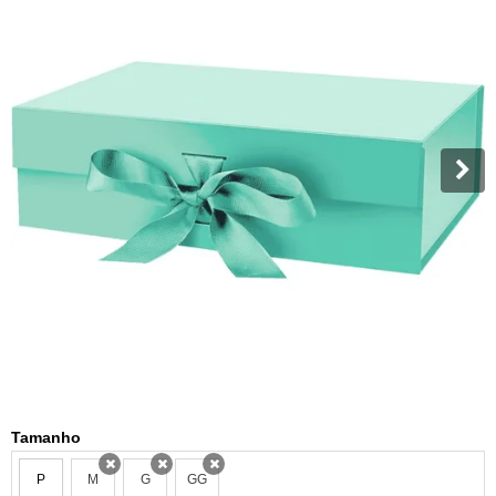
Tamanho
P
M
G
GG
x
x
x