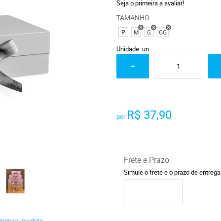
Seja o primeira a avaliar!
TAMANHO
P
M
G
GG
Unidade: un
R$ 37,90
por
Frete e Prazo
Simule o frete e o prazo de entreg
mendar produto