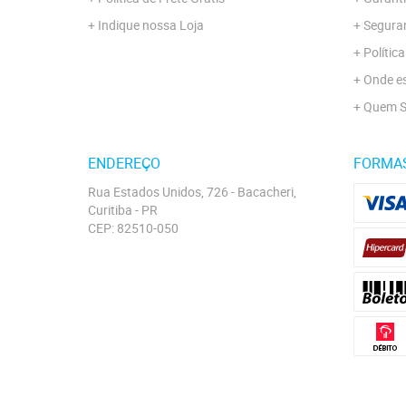
Indique nossa Loja
Segura
Polític
Onde e
Quem 
ENDEREÇO
FORMA
Rua Estados Unidos, 726
-
Bacacheri,
Curitiba
-
PR
CEP: 82510-050