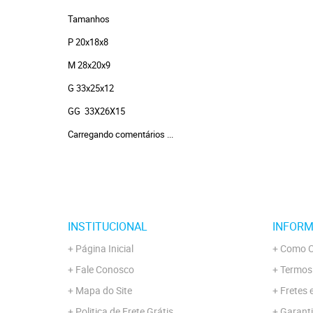
Tamanhos
P 20x18x8
M 28x20x9
G 33x25x12
GG 33X26X15
Carregando comentários ...
INSTITUCIONAL
INFORM
Página Inicial
Como C
Fale Conosco
Termos
Mapa do Site
Fretes 
Politica de Frete Grátis
Garanti