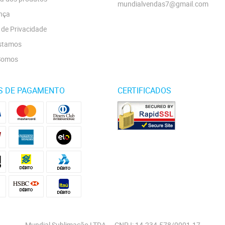
mundialvendas7@gmail.com
nça
a de Privacidade
stamos
Somos
S DE PAGAMENTO
CERTIFICADOS
Mundial Sublimação LTDA
CNPJ: 14.234.578/0001-17